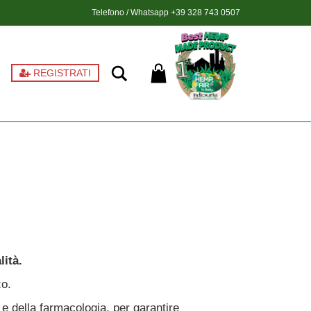
Telefono / Whatsapp
+39 328 743 0507
Ricerca
REGISTRATI
ità.
co.
e della farmacologia, per garantire