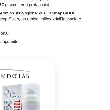
BG
), sono i veri protagonisti.
terazioni fisiologiche, quali:
CanapanDOL
,
ep Sleep, un rapido sollievo dall’insonnia e
onali.
competente.