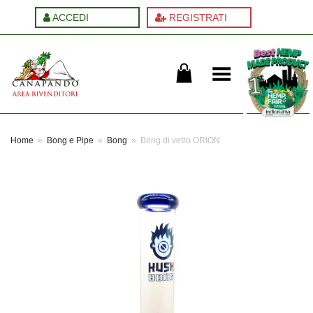
ACCEDI
REGISTRATI
Cambia menu
Home
»
Bong e Pipe
»
Bong
»
Bong di vetro ORION