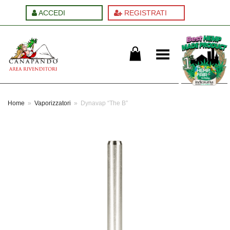
ACCEDI
REGISTRATI
Cambia menu
Home
»
Vaporizzatori
»
Dynavap “The B”