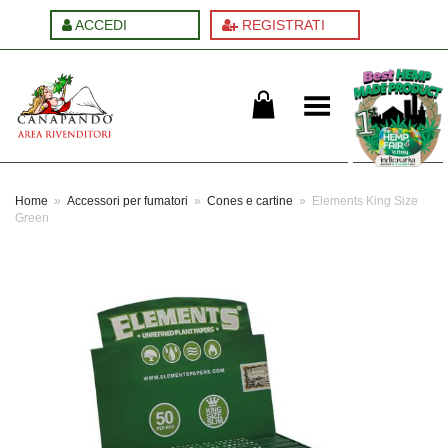
ACCEDI
REGISTRATI
Cambia menu
Home
»
Accessori per fumatori
»
Cones e cartine
»
Elements King Size
Green