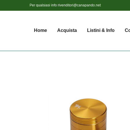
Per qualsiasi info
rivenditori@canapando.net
Home
Acquista
Listini & Info
Co