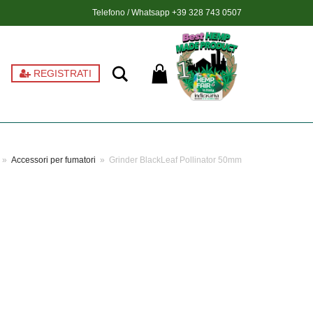
Telefono / Whatsapp
+39 328 743 0507
Ricerca
REGISTRATI
»
Accessori per fumatori
»
Grinder BlackLeaf Pollinator 50mm