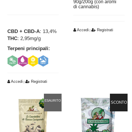
90g/200g (con aromi
di cannabis)
Accedi
Registrati
CBD + CBD-A
: 13,4%
|
THC
: 2,95mg/g
Terpeni principali:
Accedi
Registrati
|
ESAURITO
SCONTO