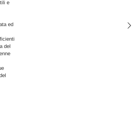
ili e
iata ed
icienti
a del
penne
ue
del