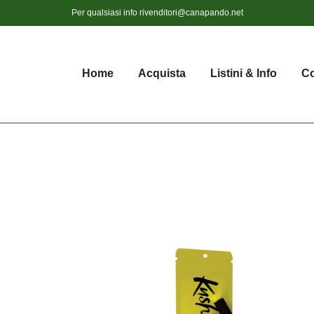
Per qualsiasi info
rivenditori@canapando.net
Home
Acquista
Listini & Info
Co