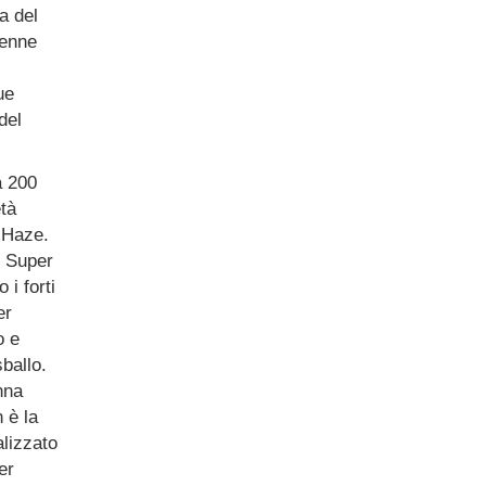
a del
penne
ue
del
a 200
tà
 Haze.
 Super
i forti
er
o e
ballo.
nna
è la
alizzato
er