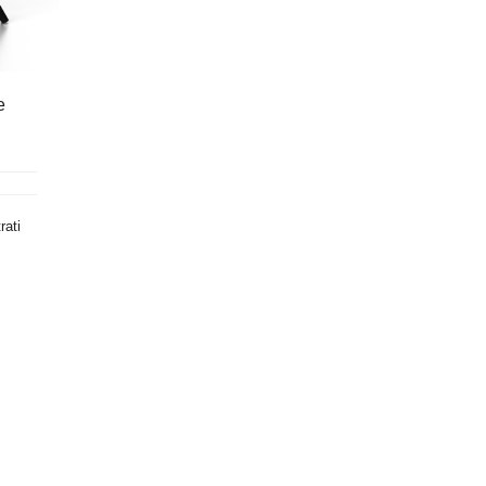
e
rati