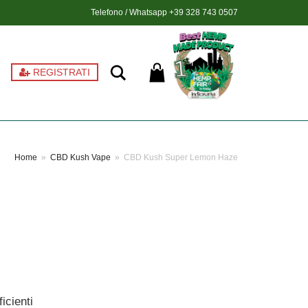
Telefono / Whatsapp
+39 328 743 0507
Ricerca
REGISTRATI
Home
»
CBD Kush Vape
»
CBD Kush Super Lemon Haze
icienti