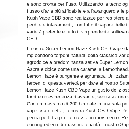
e sono pronte per l’uso. Utilizzando la tecnologi
flusso d’aria più affidabile e all’avanguardia le 
Kush Vape CBD sono realizzate per resistere a
perdite e intasamenti, con tutto il sapore delle t
varietà preferite e tutto il sorprendente sollievo 
CBD.
Il nostro Super Lemon Haze Kush CBD Vape d
mg contiene terpeni naturali della classica varie
agrodolce a predominanza sativa Super Lemon
Aspra e dolce come una caramella Lemonhead,
Lemon Haze è pungente e agrumata. Utilizziamo 
terpeni di questa varietà per dare al nostro Sup
Lemon Haze Kush CBD Vape un gusto delizios
fornire un’esperienza rilassante, senza alcuno s
Con un massimo di 200 boccate in una sola pe
vape usa e getta, la nostra Kush CBD Vape Pen 
penna perfetta per la tua vita in movimento. Re
con ingredienti di massima qualità il nostro Sup