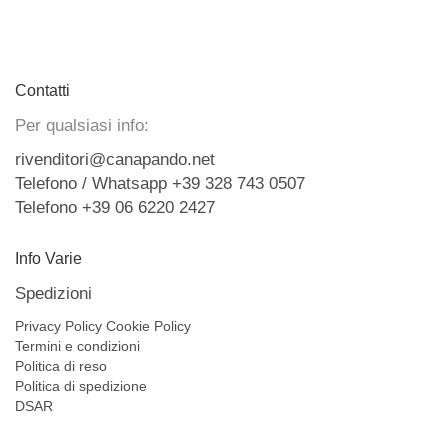
Contatti
Per qualsiasi info:
rivenditori@canapando.net
Telefono / Whatsapp +39 328 743 0507
Telefono +39 06 6220 2427
Info Varie
Spedizioni
Privacy Policy
Cookie Policy
Termini e condizioni
Politica di reso
Politica di spedizione
DSAR