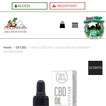
ACCEDI
REGISTRATI
Cambia menu
Home
»
Oli CBD
»
Olio di CBD 20% – Canapando Full Spectrum –
Decarbossilato
SCONTO