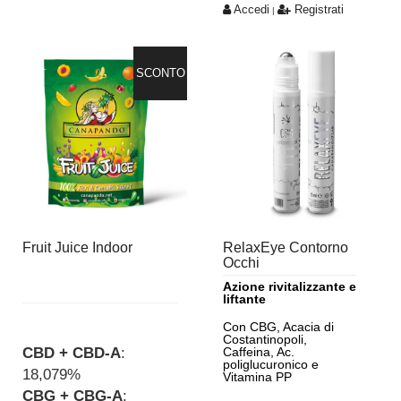
Accedi
Registrati
|
SCONTO
Fruit Juice Indoor
RelaxEye Contorno
Occhi
Azione rivitalizzante e
liftante
Con CBG, Acacia di
Costantinopoli,
CBD + CBD-A
:
Caffeina, Ac.
poliglucuronico e
18,079%
Vitamina PP
CBG + CBG-A
: