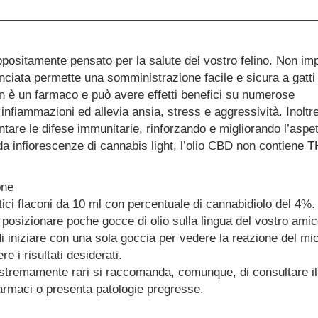
appositamente pensato per la salute del vostro felino. Non im
nciata permette una somministrazione facile e sicura a gatti 
on è un farmaco e può avere effetti benefici su numerose
 infiammazioni ed allevia ansia, stress e aggressività. Inoltre
tare le difese immunitarie, rinforzando e migliorando l’aspet
a infiorescenze di cannabis light, l’olio CBD non contiene 
one
atici flaconi da 10 ml con percentuale di cannabidiolo del 4%.
 posizionare poche gocce di olio sulla lingua del vostro ami
di iniziare con una sola goccia per vedere la reazione del mic
 i risultati desiderati.
 estremamente rari si raccomanda, comunque, di consultare il
farmaci o presenta patologie pregresse.