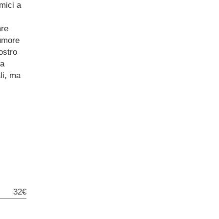
mici a
are
’umore
ostro
ta
li, ma
32€