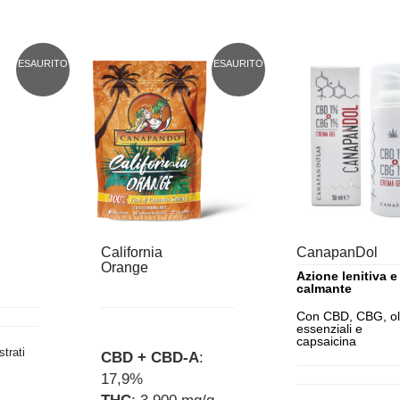
ESAURITO
ESAURITO
California
CanapanDol
Orange
Azione lenitiva e
calmante
Con CBD, CBG, ol
essenziali e
capsaicina
trati
CBD + CBD-A
:
17,9%