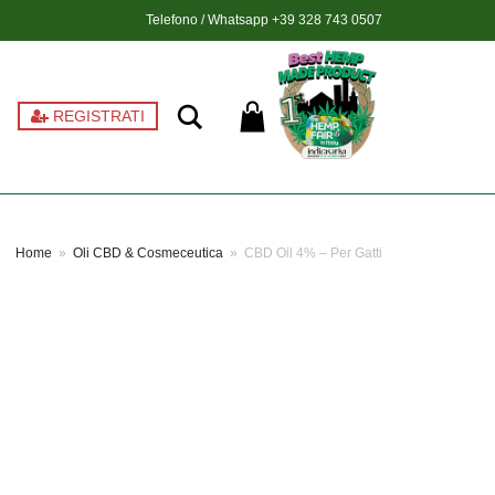
Telefono / Whatsapp
+39 328 743 0507
Ricerca
REGISTRATI
Home
»
Oli CBD & Cosmeceutica
»
CBD Oil 4% – Per Gatti