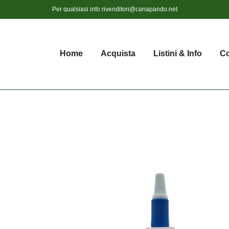
Per qualsiasi info
rivenditori@canapando.net
Home
Acquista
Listini & Info
Co