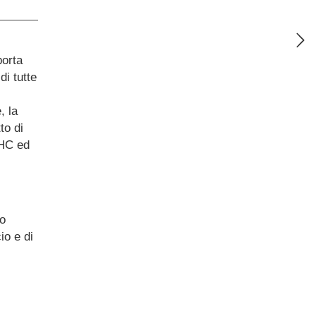
porta
di tutte
, la
to di
THC ed
co
io e di