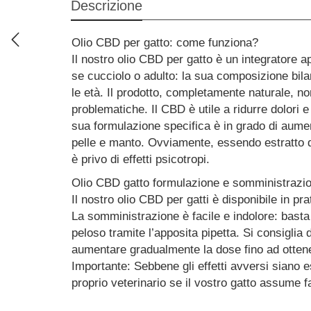
Descrizione
Azione lenitiva e calmante
Olio CBD per gatto: come funziona?
Il nostro olio CBD per gatto è un integratore 
Con CBD, CBG, oli essenziali e capsaicina
se cucciolo o adulto: la sua composizione bila
le età. Il prodotto, completamente naturale, n
problematiche. Il CBD è utile a ridurre dolori e
sua formulazione specifica è in grado di aumen
pelle e manto. Ovviamente, essendo estratto d
è privo di effetti psicotropi.
Olio CBD gatto formulazione e somministrazi
Il nostro olio CBD per gatti è disponibile in pr
La somministrazione è facile e indolore: basta
peloso tramite l’apposita pipetta. Si consiglia 
aumentare gradualmente la dose fino ad ottenere
Importante: Sebbene gli effetti avversi siano
proprio veterinario se il vostro gatto assume 