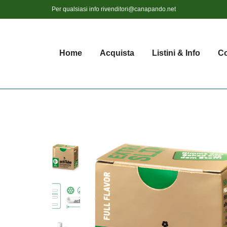
Per qualsiasi info
rivenditori@canapando.net
Home
Acquista
Listini & Info
Co