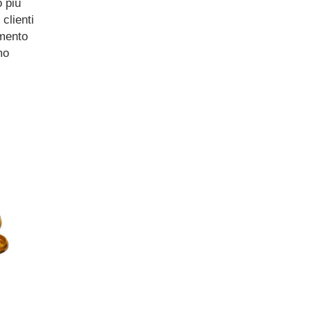
o più
clienti
amento
mo