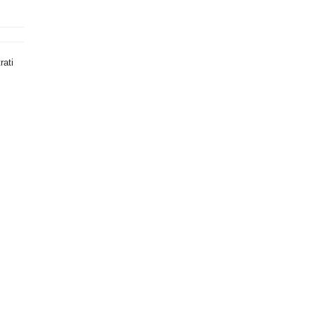
m
rati