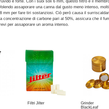
vido e forte. Con i suoi soli 6 mm, questo filtro è il membr
 Volendo assaporare una canna dal gusto meno intenso, molti 
e 8 mm per fare tiri sostanziosi. Ciò però causa il surriscald
concentrazione di carbone pari al 50%, assicura che il fu
 brevi per assaporare un aroma intenso.
Filtri Jilter
Grinder
BlackLeaf