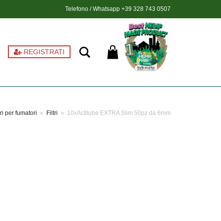
Telefono / Whatsapp
+39 328 743 0507
Ricerca
REGISTRATI
i per fumatori
»
Filtri
»
10xActitube EXTRA Slim 50pz da 6mm