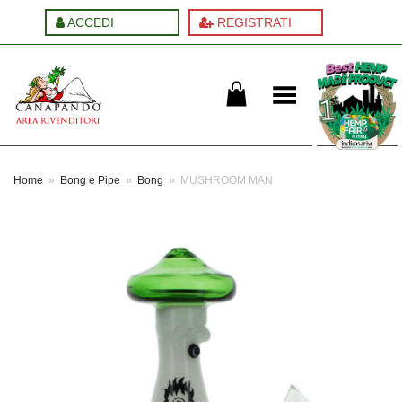
ACCEDI
REGISTRATI
Cambia menu
Home
»
Bong e Pipe
»
Bong
»
MUSHROOM MAN