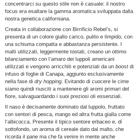
concentrarci su questo stile non è casuale: il nostro
focus era esaltare la gamma aromatica sviluppata dalla
nostra genetica californiana.
Creata in collaborazione con Birrificio Rebel’s, si
presenta di un colore giallo carico, pulito e limpido, con
una schiuma compatta e abbastanza persistente. I
malti utilizzati, leggermente tostati, creano un ottimo
bilanciamento con l’amaro dei luppoli americani
utilizzati e vengono arricchiti e potenziati da un
boost
di
infuso di foglie di Canapa, aggiunto esclusivamente
nella fase di
dry hopping
. Evitando di cuocere le cime
siamo quindi riusciti a mantenere gli aromi primari del
fiore, salvaguardando i suoi preziosi oli essenziali.
Il naso è decisamente dominato dal luppolo, fruttato
con sentori di pesca, mango ed altra frutta gialla come
l’albicocca. Presente il tipico sentore erbaceo e, di
sottofondo, un aroma di cereale dato dal malto, che
ricorda il pane ma che fa venire in mente anche