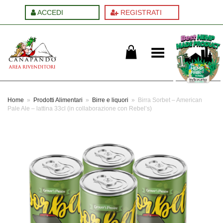
ACCEDI
REGISTRATI
Cambia menu
Home
»
Prodotti Alimentari
»
Birre e liquori
»
Birra Sorbet – American
Pale Ale – lattina 33cl (in collaborazione con Rebel’s)