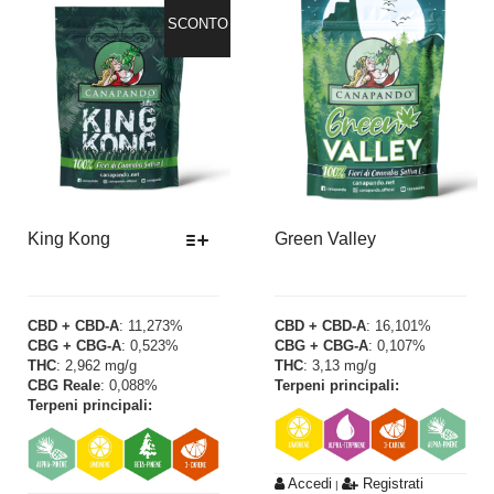
SCONTO
King Kong
Green Valley
Questo
prodotto
CBD + CBD-A
: 11,273%
CBD + CBD-A
: 16,101%
CBG + CBG-A
: 0,523%
CBG + CBG-A
: 0,107%
ha
THC
: 2,962 mg/g
THC
: 3,13 mg/g
più
CBG Reale
: 0,088%
Terpeni principali:
varianti.
Terpeni principali:
Le
opzioni
possono
Accedi
Registrati
|