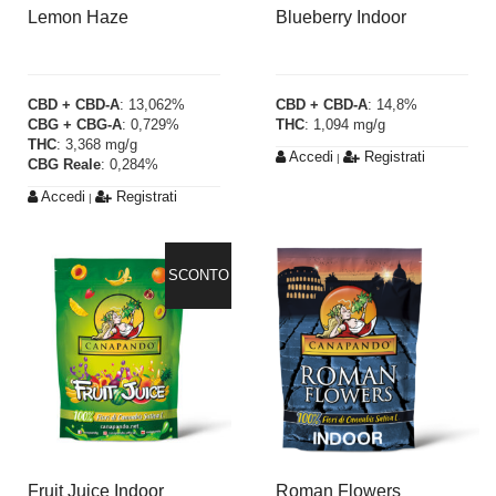
Lemon Haze
Blueberry Indoor
CBD + CBD-A
: 13,062%
CBD + CBD-A
: 14,8%
CBG + CBG-A
: 0,729%
THC
: 1,094 mg/g
THC
: 3,368 mg/g
Accedi
Registrati
|
CBG Reale
: 0,284%
Accedi
Registrati
|
SCONTO
Fruit Juice Indoor
Roman Flowers