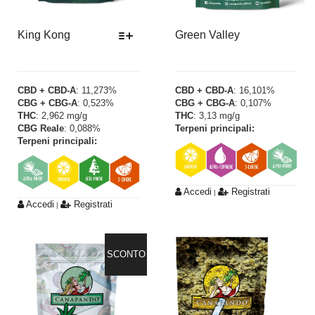
King Kong
Green Valley
Questo
prodotto
CBD + CBD-A
: 11,273%
CBD + CBD-A
: 16,101%
CBG + CBG-A
: 0,523%
CBG + CBG-A
: 0,107%
ha
THC
: 2,962 mg/g
THC
: 3,13 mg/g
più
CBG Reale
: 0,088%
Terpeni principali:
varianti.
Terpeni principali:
Le
opzioni
possono
Accedi
Registrati
|
Accedi
Registrati
essere
|
scelte
nella
SCONTO
pagina
del
prodotto