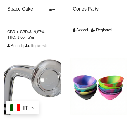
Space Cake
Cones Party
Questo
Accedi
Registrati
prodotto
|
CBD + CBD-A
: 9,87%
THC
: 1,66mg/gr
ha
più
Accedi
Registrati
|
varianti.
Le
opzioni
possono
essere
scelte
nella
pagina
IT
del
prodotto
Pipa a bolla Black
Ciotola in silicone
Leaf Oil (Cod. 3651)