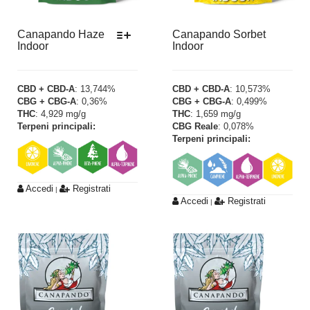
Canapando Haze
Canapando Sorbet
Indoor
Indoor
Questo
prodotto
CBD + CBD-A
: 13,744%
CBD + CBD-A
: 10,573%
CBG + CBG-A
: 0,36%
CBG + CBG-A
: 0,499%
ha
THC
: 4,929 mg/g
THC
: 1,659 mg/g
più
Terpeni principali:
CBG Reale
: 0,078%
varianti.
Terpeni principali:
Le
opzioni
possono
Accedi
Registrati
|
Accedi
Registrati
essere
|
scelte
nella
pagina
del
prodotto