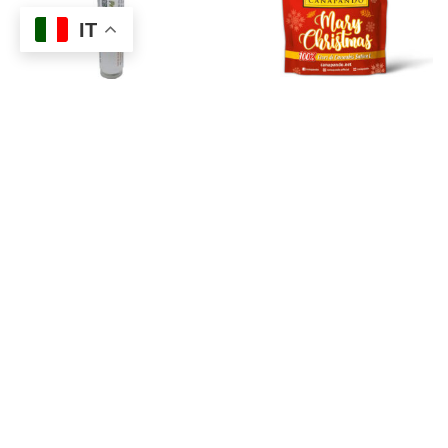
IT
CBG ROCKET
Mary Christmas
CANAPANDO®
CBD + CBD-A
: 0,287%
CBD + CBD-A
: 14,90%
CBG + CBG-A
: 9,919%
THC
: 3,798mg/gr
THC
: 0,519 mg/g
Accedi
Registrati
|
CBG Reale
: 0,631%
Accedi
Registrati
|