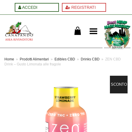
ACCEDI
REGISTRATI
Cambia menu
Home
»
Prodotti Alimentari
»
Edibles CBD
»
Drinks CBD
»
ZEN CBD
Drink – Gusto Limonata alle fragole
SCONTO