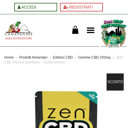
ACCEDI
REGISTRATI
Cambia menu
Home
»
Prodotti Alimentari
»
Edibles CBD
»
Gomme CBD 250mg
»
ZEN
CBD Infused Gummies – Gusto Ananas
SCONTO