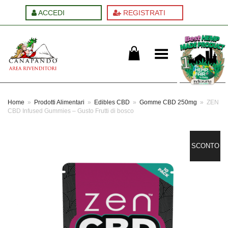
ACCEDI
REGISTRATI
Cambia menu
Home
»
Prodotti Alimentari
»
Edibles CBD
»
Gomme CBD 250mg
»
ZEN
CBD Infused Gummies – Gusto Frutti di bosco
SCONTO